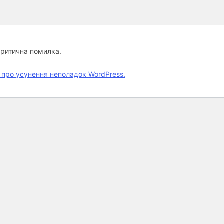
критична помилка.
 про усунення неполадок WordPress.