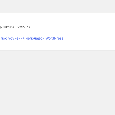
критична помилка.
 про усунення неполадок WordPress.