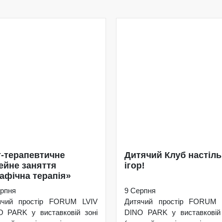
-терапевтичне
Дитячий Клуб настіл
ейне заняття
ігор!
афічна терапія»
рпня
9 Серпня
ячий простір FORUM LVIV
Дитячий простір FORUM 
O PARK у виставковій зоні
DINO PARK у виставковій 