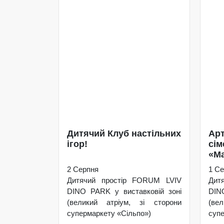
Дитячий Клуб настільних
Арт
ігор!
сім
«Ма
2 Серпня
1 Се
Дитячий простір FORUM LVIV
Дит
DINO PARK у виставковій зоні
DIN
(великий атріум, зі сторони
(ве
супермаркету «Сільпо»)
супе