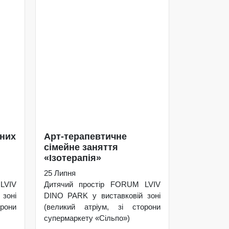
ьних
Арт-терапевтичне
сімейне заняття
«Ізотерапія»
25 Липня
LVIV
Дитячий простір FORUM LVIV
зоні
DINO PARK у виставковій зоні
рони
(великий атріум, зі сторони
супермаркету «Сільпо»)