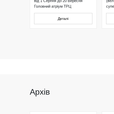
від 1 Серпня до 20 Вересня
(ве
Головний атріум ТРЦ
супе
Деталі
Архів