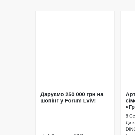
Даруємо 250 000 грн на
Арт
шопінг у Forum Lviv!
сім
«Гр
8 Се
Дит
DIN