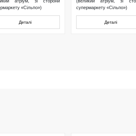
ликий атріум, зі сторони
(великий атріум, зі сто
рмаркету «Сільпо»)
супермаркету «Сільпо»)
Деталі
Деталі