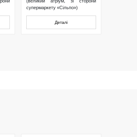
рони
(великий атріум, зі сторони
супермаркету «Сільпо»)
Деталі