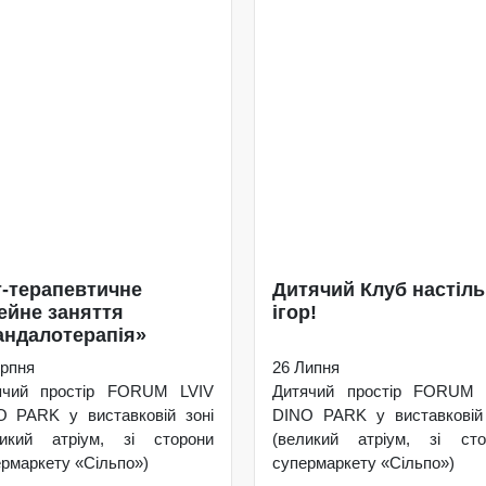
-терапевтичне
Дитячий Клуб настіл
ейне заняття
ігор!
ндалотерапія»
рпня
26 Липня
ячий простір FORUM LVIV
Дитячий простір FORUM 
O PARK у виставковій зоні
DINO PARK у виставковій 
ликий атріум, зі сторони
(великий атріум, зі сто
рмаркету «Сільпо»)
супермаркету «Сільпо»)