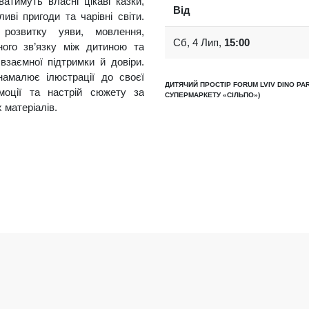
атимуть власні цікаві казки,
Від
иві пригоди та чарівні світи.
 розвитку уяви, мовлення,
Сб, 4 Лип,
15:00
ного зв’язку між дитиною та
заємної підтримки й довіри.
намалює ілюстрації до своєї
ДИТЯЧИЙ ПРОСТІР FORUM LVIV DINO PAR
емоції та настрій сюжету за
СУПЕРМАРКЕТУ «СІЛЬПО»)
 матеріалів.