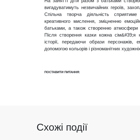
На занятті діти разом з батьками створюв
вигадуватимуть незвичайних героїв, захопл
Спільна творча діяльність сприятиме
креативного мислення, зміцненню емоцій
батьками, а також створенню атмосфери в
Після створення казки кожна сім&#39;я 
історії, передаючи образи персонажів, 
допомогою кольорів і різноманітних художніх
ПОСТАВИТИ ПИТАННЯ:
Схожі події