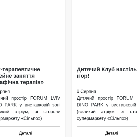
-терапевтичне
Дитячий Клуб настіл
ейне заняття
ігор!
афічна терапія»
рпня
9 Серпня
ячий простір FORUM LVIV
Дитячий простір FORUM 
O PARK у виставковій зоні
DINO PARK у виставковій 
ликий атріум, зі сторони
(великий атріум, зі сто
рмаркету «Сільпо»)
супермаркету «Сільпо»)
Деталі
Деталі