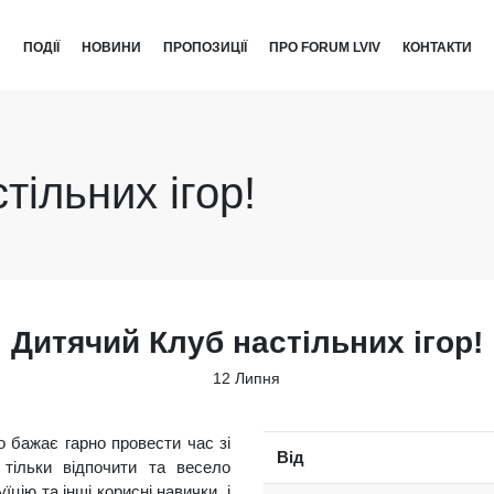
И
ПОДІЇ
НОВИНИ
ПРОПОЗИЦІЇ
ПРО FORUM LVIV
КОНТАКТИ
тільних ігор!
Дитячий Клуб настільних ігор!
12 Липня
о бажає гарно провести час зі
Від
тільки відпочити та весело
їцію та інші корисні навички, і