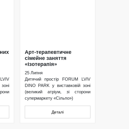
ьних
Арт-терапевтичне
сімейне заняття
«Ізотерапія»
25 Липня
LVIV
Дитячий простір FORUM LVIV
зоні
DINO PARK у виставковій зоні
рони
(великий атріум, зі сторони
супермаркету «Сільпо»)
Деталі