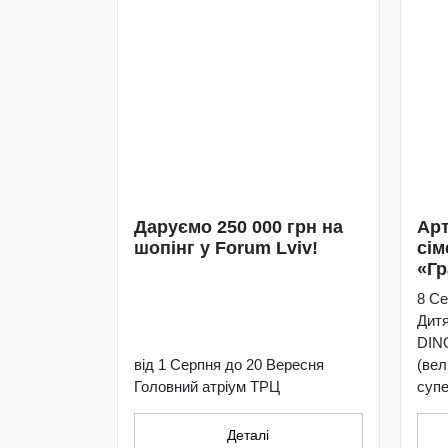
Даруємо 250 000 грн на
Арт
шопінг у Forum Lviv!
сім
«Гр
8 Се
Дит
DIN
від 1 Серпня до 20 Вересня
(ве
Головний атріум ТРЦ
супе
Деталі