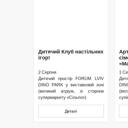
Дитячий Клуб настільних
Арт
ігор!
сім
«Ма
2 Серпня
1 Се
Дитячий простір FORUM LVIV
Дит
DINO PARK у виставковій зоні
DIN
(великий атріум, зі сторони
(ве
супермаркету «Сільпо»)
супе
Деталі