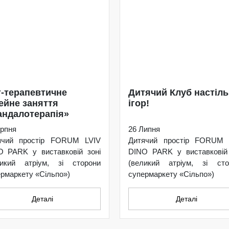
-терапевтичне
Дитячий Клуб настіл
ейне заняття
ігор!
ндалотерапія»
рпня
26 Липня
ячий простір FORUM LVIV
Дитячий простір FORUM 
O PARK у виставковій зоні
DINO PARK у виставковій 
ликий атріум, зі сторони
(великий атріум, зі сто
рмаркету «Сільпо»)
супермаркету «Сільпо»)
Деталі
Деталі