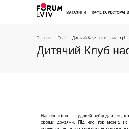
МАГАЗИНИ
КАФЕ ТА РЕСТОРАН
Головна
Події
Дитячий Клуб настільних ігор!
Дитячий Клуб нас
Настільні ігри — чудовий вибір для тих, хт
своїми друзями. Під час ігор можна не 
провести час, а й розвивати свою логіку, інту