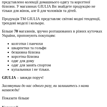
представлено колекції домашнього одягу та корсетної
білизни. У магазинах GIULIA Ви знайдете продукцію не
тільки для жінок, але й для чоловіків та дітей.
Продукція ТМ GIULIA представляє світові модні тенденції,
трендові моделі і кольори.
Більше
70
магазинів, зручно розташованих в різних куточках
України, пропонують покупцям:
колготки і панчохи
шкарпетки та гольфи
безшовна білизна
корсетна білизна
одяг для дому
одяг для занять спортом
купальники і не тільки.
GIULIA
– завжди поруч!
Заглянувши до нас одного разу, ви залишитесь з нами
назавжди!
Показати більше