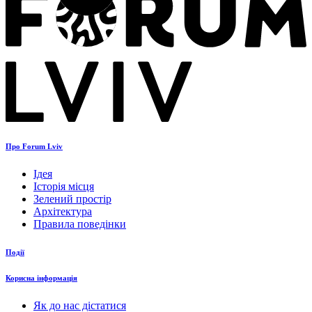
Про Forum Lviv
Ідея
Історія місця
Зелений простір
Архітектура
Правила поведінки
Події
Корисна інформація
Як до нас дістатися