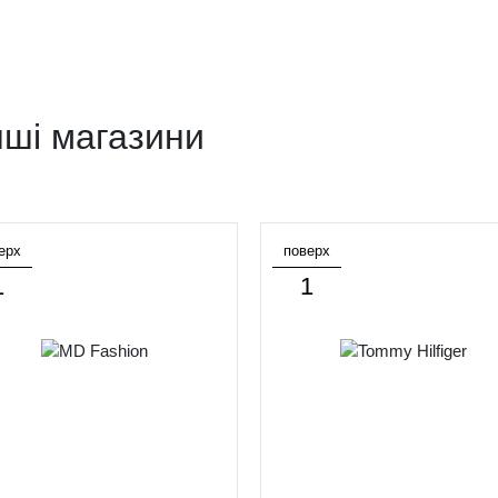
нші магазини
ерх
поверх
1
1