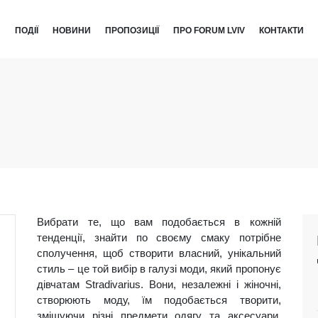
И
ПОДІЇ
НОВИНИ
ПРОПОЗИЦІЇ
ПРО FORUM LVIV
КОНТАКТИ
Вибрати те, що вам подобається в кожній
тенденції, знайти по своєму смаку потрібне
сполучення, щоб створити власний, унікальний
стиль – це той вибір в галузі моди, який пропонує
дівчатам Stradivarius. Вони, незалежні і жіночні,
створюють моду, їм подобається творити,
змішуючи різні предмети одягу та аксесуари.