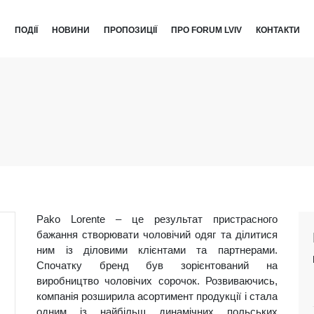
И
ПОДІЇ
НОВИНИ
ПРОПОЗИЦІЇ
ПРО FORUM LVIV
КОНТАКТИ
Pako Lorente – це результат пристрасного
бажання створювати чоловічий одяг та ділитися
ним із діловими клієнтами та партнерами.
Спочатку бренд був зорієнтований на
виробництво чоловічих сорочок. Розвиваючись,
компанія розширила асортимент продукції і стала
одним із найбільш динамічних польських