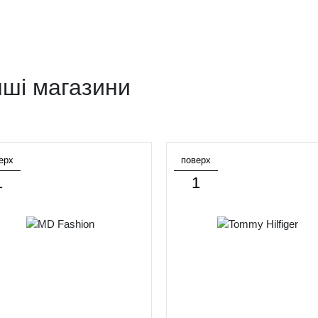
нші магазини
ерх
поверх
1
1