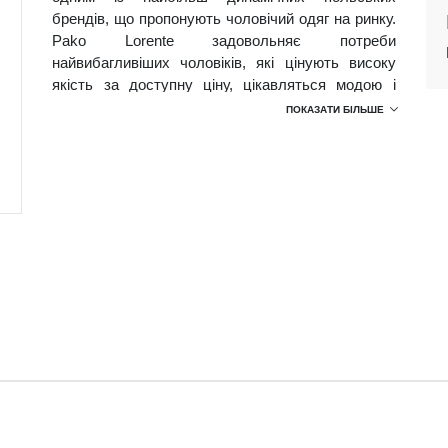
брендів, що пропонують чоловічий одяг на ринку.
Pako Lorente задовольняє потреби
найвибагливіших чоловіків, які цінують високу
якість за доступну ціну, цікавляться модою і
стилем та мають особисте сприйняття.
ПОКАЗАТИ БІЛЬШЕ
У відповідь на потреби, бренд пропонує 3 лінії
продукції:
КЛАСИЧНА,
ПОВСЯКДЕННА,
АВАНГАРДНА
Ось чому чоловіки, які обирають Pako Lorente,
можуть обирати відповідний стиль для будь-якої
події, починаючи від класичних моделей до
ділових або повсякденних. Одяг суттєво
відрізняється від консервативної чоловічої моди.