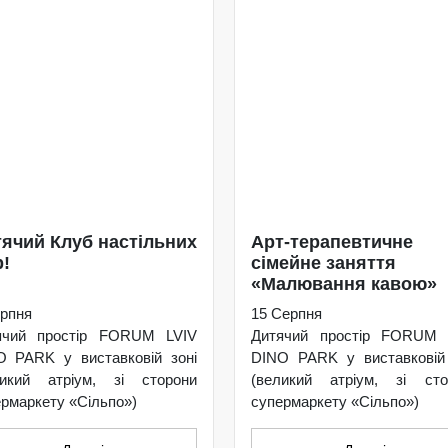
ячий Клуб настільних
Арт-терапевтичне
р!
сімейне заняття
«Малювання кавою»
рпня
15 Серпня
ячий простір FORUM LVIV
Дитячий простір FORUM 
O PARK у виставковій зоні
DINO PARK у виставковій 
ликий атріум, зі сторони
(великий атріум, зі сто
рмаркету «Сільпо»)
супермаркету «Сільпо»)