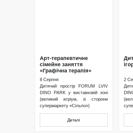
Арт-терапевтичне
Дит
сімейне заняття
іго
«Графічна терапія»
8 Серпня
2 Се
Дитячий простір FORUM LVIV
Дит
DINO PARK у виставковій зоні
DIN
(великий атріум, зі сторони
(ве
супермаркету «Сільпо»)
супе
Деталі