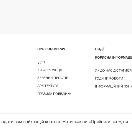
ПРО FORUM LVIV
ПОДІЇ
КОРИСНА ІНФОРМАЦІ
ІДЕЯ
ІСТОРІЯ МІСЦЯ
ЯК ДО НАС ДІСТАТИСЯ
ЗЕЛЕНИЙ ПРОСТІР
ГОДИНИ РОБОТИ
АРХІТЕКТУРА
ІНФОРМАЦІЙНИЙ ПУН
ПРАВИЛА ПОВЕДІНКИ
надати вам найкращій контент. Натискаючи «Прийняти все», ви
Правила користуванн