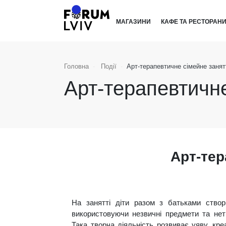
МАГАЗИНИ
КАФЕ ТА РЕСТОРАН
Головна
Події
Арт-терапевтичне сімейне занят
Арт-терапевтичне
Арт-тер
На занятті діти разом з батьками створ
використовуючи незвичні предмети та нет
Така творча діяльність розвиває уяву, кре