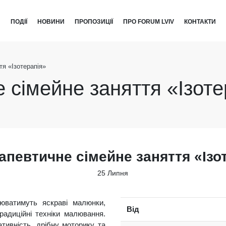
И
ПОДІЇ
НОВИНИ
ПРОПОЗИЦІЇ
ПРО FORUM LVIV
КОНТАКТИ
тя «Ізотерапія»
 сімейне заняття «Ізоте
апевтичне сімейне заняття «Ізо
25 Липня
юватимуть яскраві малюнки,
Від
радиційні техніки малювання.
ативність, дрібну моторику та