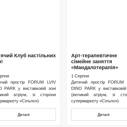
ячий Клуб настільних
Арт-терапевтичне
р!
сімейне заняття
«Мандалотерапія»
рпня
1 Серпня
ячий простір FORUM LVIV
Дитячий простір FORUM 
O PARK у виставковій зоні
DINO PARK у виставковій 
ликий атріум, зі сторони
(великий атріум, зі сто
рмаркету «Сільпо»)
супермаркету «Сільпо»)
Деталі
Деталі