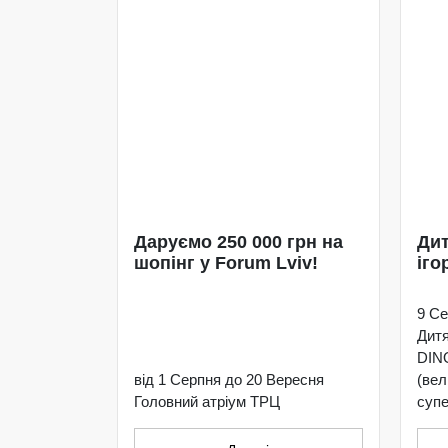
Даруємо 250 000 грн на
Дит
шопінг у Forum Lviv!
іго
9 Се
Дит
DIN
від 1 Серпня до 20 Вересня
(ве
Головний атріум ТРЦ
супе